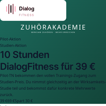
·
Pilot-Aktion
Studien-Aktion
10 Stunden
DialogFitness für 39 €
Pilot-TN bekommen den vollen Trainings-Zugang zum
Studien-Preis. Du nimmst gleichzeitig an der Wirksamkeits-
Studie teil und bekommst dafür konkrete Mehrwerte
zurück.
39 €
69 €
Spart 30 €