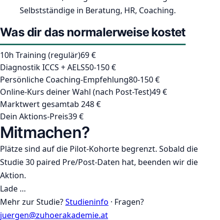
Selbstständige in Beratung, HR, Coaching.
Was dir das normalerweise kostet
10h Training (regulär)
69 €
Diagnostik ICCS + AELS
50-150 €
Persönliche Coaching-Empfehlung
80-150 €
Online-Kurs deiner Wahl (nach Post-Test)
49 €
Marktwert gesamt
ab 248 €
Dein Aktions-Preis
39 €
Mitmachen?
Plätze sind auf die Pilot-Kohorte begrenzt. Sobald die
Studie 30 paired Pre/Post-Daten hat, beenden wir die
Aktion.
Lade …
Mehr zur Studie?
Studieninfo
·
Fragen?
juergen@zuhoerakademie.at