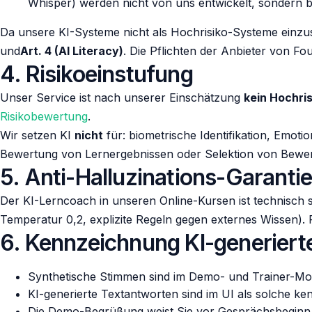
Whisper) werden nicht von uns entwickelt, sondern bei
Da unsere KI-Systeme nicht als Hochrisiko-Systeme einzus
und
Art. 4 (AI Literacy)
. Die Pflichten der Anbieter von F
4. Risikoeinstufung
Unser Service ist nach unserer Einschätzung
kein Hochri
Risikobewertung
.
Wir setzen KI
nicht
für: biometrische Identifikation, Emot
Bewertung von Lernergebnissen oder Selektion von Bewer
5. Anti-Halluzinations-Garanti
Der KI-Lerncoach in unseren Online-Kursen ist technisch 
Temperatur 0,2, explizite Regeln gegen externes Wissen). F
6. Kennzeichnung KI-generierter
Synthetische Stimmen sind im Demo- und Trainer-Mo
KI-generierte Textantworten sind im UI als solche kenn
Die Demo-Begrüßung weist Sie vor Gesprächsbeginn a