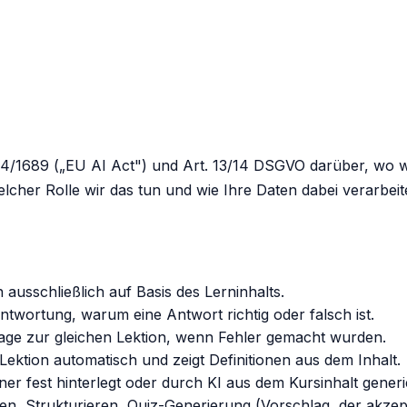
024/1689 („EU AI Act") und Art. 13/14 DSGVO darüber, wo 
welcher Rolle wir das tun und wie Ihre Daten dabei verarbei
ausschließlich auf Basis des Lerninhalts.
twortung, warum eine Antwort richtig oder falsch ist.
rage zur gleichen Lektion, wenn Fehler gemacht wurden.
Lektion automatisch und zeigt Definitionen aus dem Inhalt.
fest hinterlegt oder durch KI aus dem Kursinhalt generie
, Strukturieren, Quiz-Generierung (Vorschlag, der akzep