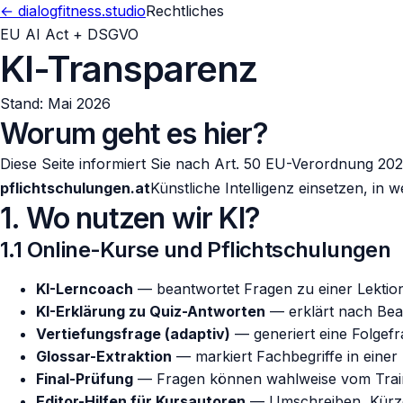
← dialogfitness.studio
Rechtliches
EU AI Act + DSGVO
KI-Transparenz
Stand: Mai 2026
Worum geht es hier?
Diese Seite informiert Sie nach Art. 50 EU-Verordnung 2
pflichtschulungen.at
Künstliche Intelligenz einsetzen, in 
1. Wo nutzen wir KI?
1.1 Online-Kurse und Pflichtschulungen
KI-Lerncoach
— beantwortet Fragen zu einer Lektion 
KI-Erklärung zu Quiz-Antworten
— erklärt nach Bean
Vertiefungsfrage (adaptiv)
— generiert eine Folgef
Glossar-Extraktion
— markiert Fachbegriffe in einer 
Final-Prüfung
— Fragen können wahlweise vom Trainer 
Editor-Hilfen für Kursautoren
— Umschreiben, Kürzen