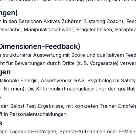
ungen)
n in den Bereichen Aktives Zuhören (Listening Coach), Fee
espräche, Manipulationsabwehr, Fragetechniken, Paraphrasi
-Dimensionen-Feedback)
ne strukturierte Auswertung mit Score und qualitativem Fee
t für Bewertungen durch Dritte (z. B. Vorgesetzte) verwen
gen
elationale Energie, Assertiveness RAS, Psychological Safety
en-Normen). Die KI formuliert nachgelagert nur den qualit
e
s der Selbst-Test-Ergebnisse, mit konkreten Trainer-Empfe
iff in Personalentscheidungen.
e
genen Tagebuch-Einträgen, Sprach-Aufnahmen oder E-Mail-En