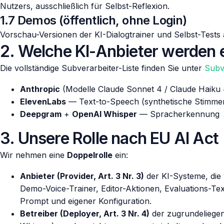
Nutzers, ausschließlich für Selbst-Reflexion.
1.7 Demos (öffentlich, ohne Login)
Vorschau-Versionen der KI-Dialogtrainer und Selbst-Test
2. Welche KI-Anbieter werden 
Die vollständige Subverarbeiter-Liste finden Sie unter
Subv
Anthropic
(Modelle Claude Sonnet 4 / Claude Haiku 
ElevenLabs
— Text-to-Speech (synthetische Stimme
Deepgram
+
OpenAI Whisper
— Spracherkennung
3. Unsere Rolle nach EU AI Act
Wir nehmen eine
Doppelrolle
ein:
Anbieter (Provider, Art. 3 Nr. 3)
der KI-Systeme, die 
Demo-Voice-Trainer, Editor-Aktionen, Evaluations-T
Prompt und eigener Konfiguration.
Betreiber (Deployer, Art. 3 Nr. 4)
der zugrundeliege