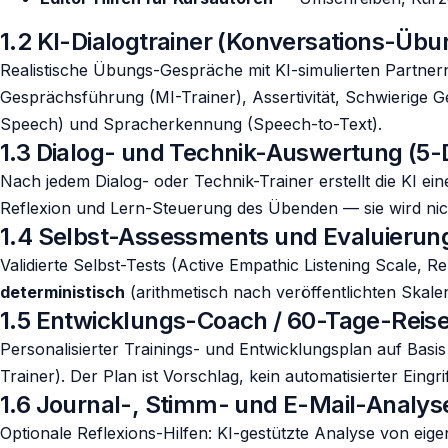
1.2 KI-Dialogtrainer (Konversations-Üb
Realistische Übungs-Gespräche mit KI-simulierten Partner
Gesprächsführung (MI-Trainer), Assertivität, Schwierige G
Speech) und Spracherkennung (Speech-to-Text).
1.3 Dialog- und Technik-Auswertung (5
Nach jedem Dialog- oder Technik-Trainer erstellt die KI ei
Reflexion und Lern-Steuerung des Übenden — sie wird nich
1.4 Selbst-Assessments und Evaluierun
Validierte Selbst-Tests (Active Empathic Listening Scale, R
deterministisch
(arithmetisch nach veröffentlichten Skal
1.5 Entwicklungs-Coach / 60-Tage-Reis
Personalisierter Trainings- und Entwicklungsplan auf Basi
Trainer). Der Plan ist Vorschlag, kein automatisierter Eingr
1.6 Journal-, Stimm- und E-Mail-Analys
Optionale Reflexions-Hilfen: KI-gestützte Analyse von ei