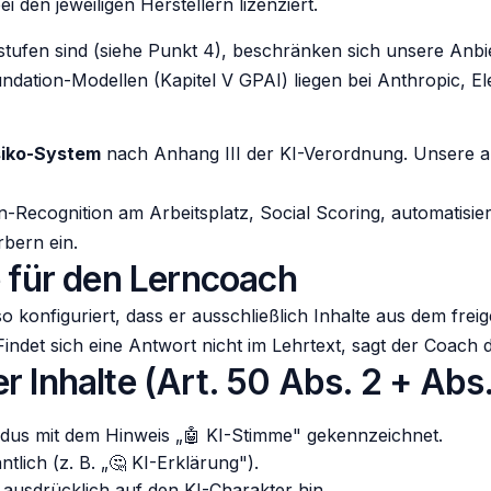
 den jeweiligen Herstellern lizenziert.
tufen sind (siehe Punkt 4), beschränken sich unsere Anbi
oundation-Modellen (Kapitel V GPAI) liegen bei Anthropic,
siko-System
nach Anhang III der KI-Verordnung. Unsere a
ion-Recognition am Arbeitsplatz, Social Scoring, automatis
bern ein.
e für den Lerncoach
so konfiguriert, dass er ausschließlich Inhalte aus dem f
indet sich eine Antwort nicht im Lehrtext, sagt der Coach d
 Inhalte (Art. 50 Abs. 2 + Abs.
dus mit dem Hinweis „🤖 KI-Stimme" gekennzeichnet.
tlich (z. B. „🤔 KI-Erklärung").
usdrücklich auf den KI-Charakter hin.